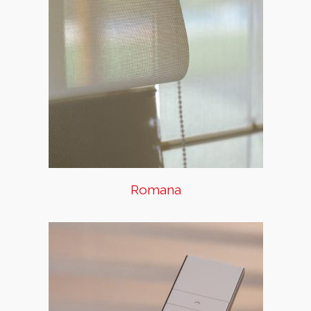
elegantes, llenan los espacios
de calidez y crean ambientes
acogedores. De acuerdo al
nivel de luz y privacidad que
requieres en tu espacio, puedes
elegir entre una amplia gama
de colecciones de tejidos
transparentes, opacos o
blackout.
Romana
Motorización
Con una persiana motorizada