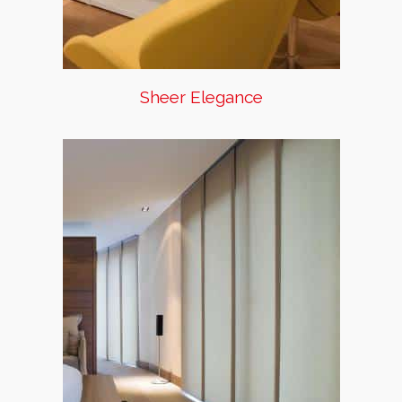
Sheer Elegance
Panel Japonés
Esta cortina de tipo corrediza,
es ideal para cubrir puerta-
ventanas de piso a techo. El
estilo japonés de los telos que
se deslizan en el riel, le darán
una personalidad moderna
minimalista a tus espacios.
Puedes usarla también para