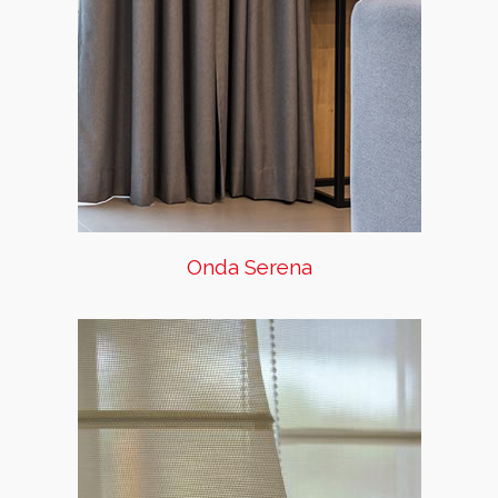
transparente, la cual se cose a
la tela y sirve para darle a ésta
una forma especial de ondas
tipo ola. Cuenta con un amplio
portafolio de telas blackout,
telas trasluz y velos. Estos
últimos ofrecen un alto nivel
de transparencia y permiten
un gran paso de luz.
Onda Serena
Romana
Los pliegues de nuestras
Romanas y sus acabados finos y