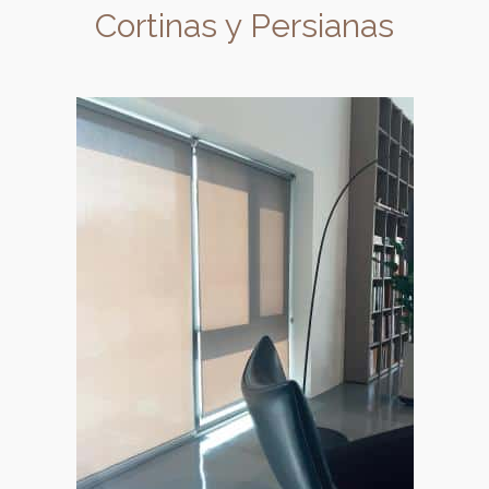
Cortinas y Persianas
Enrrollables
Nuestras enrollables le darán a
tu espacio un look moderno y
minimalista y te ayudarán a
proteger tus mueble y pisos de
los rayos del sol. Podrás elegir
entre una amplia gama de
tejidos traslúcidos, opacos o
blackout de acuerdo al nivel de
protección y privacidad que
requieres.