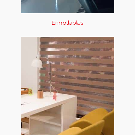
Enrrollables
Sheer Elegance
La tela, que se compone de
franjas opacas y transparentes,
te permiten jugar de una
manera única con el nivel de
privacidad que necesitas en tu
espacio. El velo te ofrece un
alto nivel de iluminación y un
suave contacto con el exterior,
mientras que el tejido opaco se
encarga de proteger tu
intimidad.