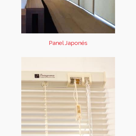
dividir espacios.
Panel Japonés
Minipersiana
Las líneas horizontales de las
láminas y las líneas verticales
de la escalerilla, crean un estilo
cuadriculado y moderno.
Contamos con un portafolio de
más de 50 colores entre