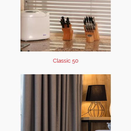
Fabricadas con laminillas de
aluminio de 5cm, están
disponibles en colores planos,
perforados.
Classic 50
Onda Serena
Inspirada en las cortinas
tradicionales, cuenta con un
novedoso sistema que les da
una apariencia moderna y
sofisticada. Consiste en un
delgado riel de aluminio que
tiene incorporado una cinta