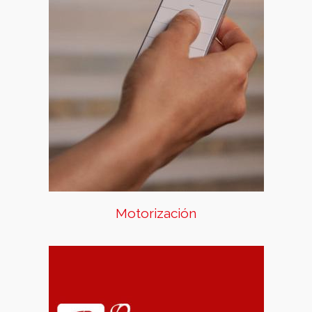
todo es tan sencillo como
oprimir un botón y dejar que el
producto haga su recorrido.
Arriésgate a disfrutar del
confort y de la distinción que
genera tener un producto
motorizado. Contamos con
diferentes soluciones en
motores y en dispostivos de
accionamiento.
Motorización