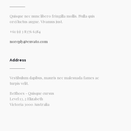
Quisque nec nunc libero fringilla mollis. Nulla quis
orci luctus augue. Vivamus just.
+61 (0) 3 8376 6284
noreply@envato.com
Address
Vestibulum dapibus, mauris nec malesuada fames ac
turpis velit.
BeShoes - Quisque cursus
Level 13, 2 Elizabeth
Victoria 3000 Australia