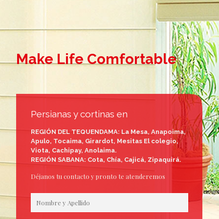
Make Life
Comfortable
Persianas y cortinas en
REGIÓN DEL TEQUENDAMA: La Mesa, Anapoima,
Apulo, Tocaima, Girardot, Mesitas El colegio,
Viota, Cachipay, Anolaima.
REGIÓN SABANA: Cota, Chía, Cajicá, Zipaquirá.
Déjanos tu contacto y pronto te atenderemos